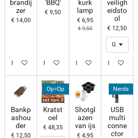
brandij
'BBQ'
kurk
veiligh
zer
lamp
eidsto
€ 9,50
ol
€ 14,00
€ 6,95
€ 12,50
€ 9,50
In winkelwagen
In winkelwagen
In winkelwagen
In winkelw
Op=Op
Nerds
Bankp
Kratst
Shotgl
USB
ashou
oel
azen
multi
der
van ijs
conne
€ 48,35
ctor
€ 12,50
€ 4,95